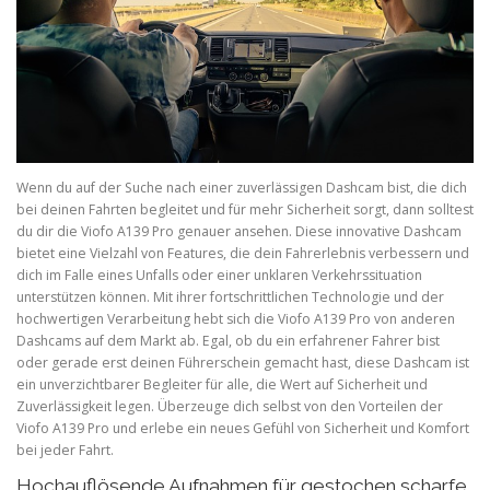
Wenn du auf der Suche nach einer zuverlässigen Dashcam bist, die dich
bei deinen Fahrten begleitet und für mehr Sicherheit sorgt, dann solltest
du dir die Viofo A139 Pro genauer ansehen. Diese innovative Dashcam
bietet eine Vielzahl von Features, die dein Fahrerlebnis verbessern und
dich im Falle eines Unfalls oder einer unklaren Verkehrssituation
unterstützen können. Mit ihrer fortschrittlichen Technologie und der
hochwertigen Verarbeitung hebt sich die Viofo A139 Pro von anderen
Dashcams auf dem Markt ab. Egal, ob du ein erfahrener Fahrer bist
oder gerade erst deinen Führerschein gemacht hast, diese Dashcam ist
ein unverzichtbarer Begleiter für alle, die Wert auf Sicherheit und
Zuverlässigkeit legen. Überzeuge dich selbst von den Vorteilen der
Viofo A139 Pro und erlebe ein neues Gefühl von Sicherheit und Komfort
bei jeder Fahrt.
Hochauflösende Aufnahmen für gestochen scharfe