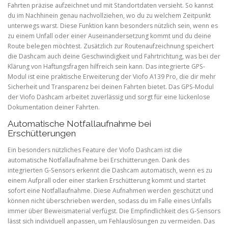
Fahrten präzise aufzeichnet und mit Standortdaten versieht. So kannst
du im Nachhinein genau nachvollziehen, wo du zu welchem Zeitpunkt
unterwegs warst. Diese Funktion kann besonders nützlich sein, wenn es
zu einem Unfall oder einer Auseinandersetzung kommt und du deine
Route belegen möchtest. Zusätzlich zur Routenaufzeichnung speichert
die Dashcam auch deine Geschwindigkeit und Fahrtrichtung, was bei der
Klärung von Haftungsfragen hilfreich sein kann. Das integrierte GPS-
Modul ist eine praktische Erweiterung der Viofo A139 Pro, die dir mehr
Sicherheit und Transparenz bei deinen Fahrten bietet. Das GPS-Modul
der Viofo Dashcam arbeitet zuverlässig und sorgt für eine lückenlose
Dokumentation deiner Fahrten.
Automatische Notfallaufnahme bei
Erschütterungen
Ein besonders nützliches Feature der Viofo Dashcam ist die
automatische Notfallaufnahme bei Erschütterungen. Dank des
integrierten G-Sensors erkennt die Dashcam automatisch, wenn es zu
einem Aufprall oder einer starken Erschütterung kommt und startet
sofort eine Notfallaufnahme. Diese Aufnahmen werden geschützt und
können nicht überschrieben werden, sodass du im Falle eines Unfalls
immer über Beweismaterial verfügst. Die Empfindlichkeit des G-Sensors
lässt sich individuell anpassen, um Fehlauslösungen zu vermeiden. Das